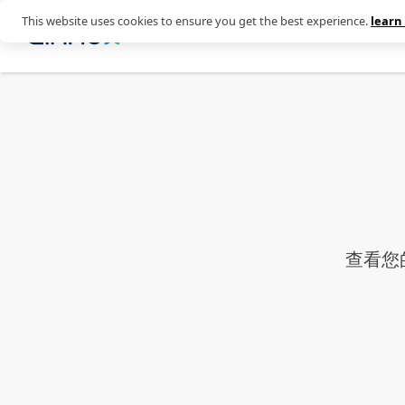
This website uses cookies to ensure you get the best experience.
learn
能力
为何选择 CINNOX
商
查看您