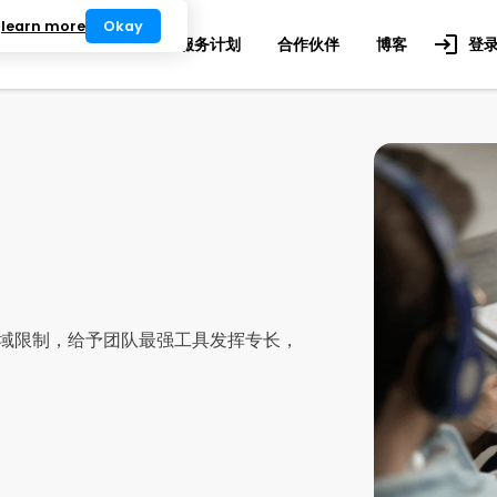
.
learn more
Okay
业用例
号码
服务计划
合作伙伴
博客
登
域限制，给予团队最强工具发挥专长，