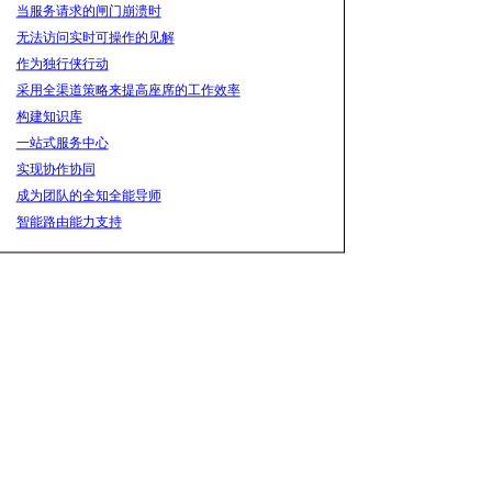
当服务请求的闸门崩溃时
无法访问实时可操作的见解
作为独行侠行动
采用全渠道策略来提高座席的工作效率
构建知识库
一站式服务中心
实现协作协同
成为团队的全知全能导师
智能路由能力支持