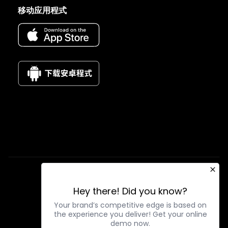
移动应用程式
使用条款
隐私政策
Hey there! Did you know?
Your brand’s competitive edge is based on
the experience you deliver! Get your online
demo now.