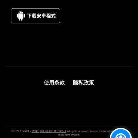
使用条款
隐私政策
©2024 CINNOX -
M800.
京ICP备19031150号-3
. All rights reserved. Various trademarks held by their
respective owners.