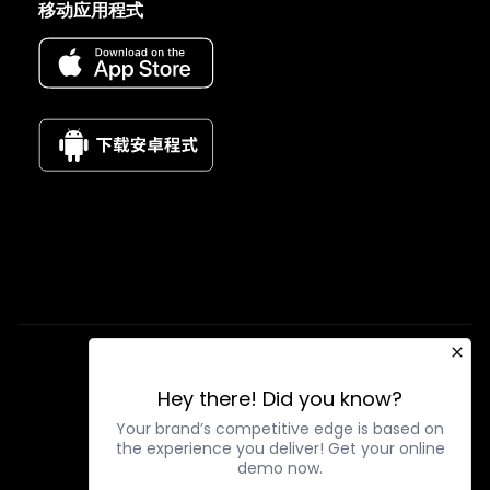
移动应用程式
使用条款
隐私政策
Hey there! Did you know?
Your brand’s competitive edge is based on
the experience you deliver! Get your online
demo now.