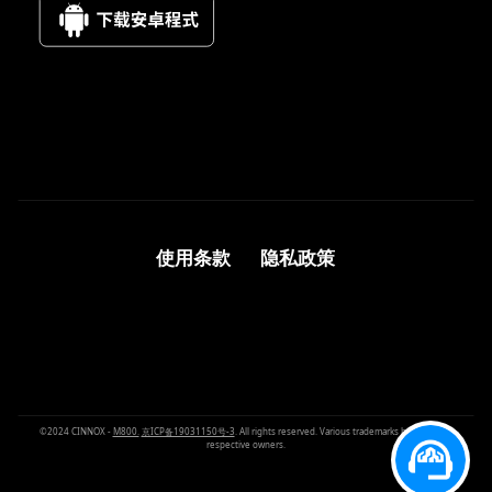
使用条款
隐私政策
©2024 CINNOX -
M800.
京ICP备19031150号-3
. All rights reserved. Various trademarks held by their
respective owners.