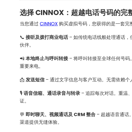
选择 CINNOX：超越电话号码的完
当您通过
CINNOX
购买虚拟号码，您获得的是一套完
📞
接听及拨打商业电话
– 如传统电话线般处理通话
伙伴。
📲
本地终止与呼叫转接
– 将呼叫转接至全球任何号
重要来电。
📩
发送短信
– 通过文字信息与客户互动。无需依赖个
🎙️
语音信箱、通话录音与转录
– 追踪每次对话。重温
证。
💬
即时聊天、视频通话及 CRM 整合
– 超越语音通
渠道提供无缝体验。