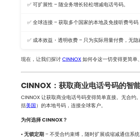
✅ 可扩展性 – 随业务增长轻松增减电话号码。
✅ 全球连接 – 获取多个国家的本地及免接听费号
✅ 成本效益・透明收费 – 只为实际用量付费，无
现在，让我们探讨
CINNOX
如何令这一切变得更简单
CINNOX：获取商业电话号码的智
CINNOX 让获取商业电话号码变得简单直接。无合约
括
美国
）的本地号码，连接全球客户。
为何选择 CINNOX？
•
无锁定期
– 不受合约束缚，随时扩展或缩减通信系统