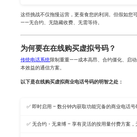
这些挑战不仅拖慢运营，更蚕食您的利润。但假如您
——无合约、无隐藏收费、无需等待。
为何要在在线购买虚拟号码？
传统电话系统
限制重重——成本高昂、合约僵化、启动
本效益的通信方案。
以下是在线购买虚拟商业电话号码的明智之处：
✅ 即时启用 – 数分钟内获取功能完备的商业电话号
✅ 无合约・无束缚 – 享有灵活的按用量付费方案