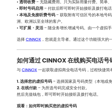
•
透明收费
– 无隐藏费用。只为实际用量付费。简单
•
即时号码启用
– 付款后即可即时开始接听及拨打电
•
本地及免接听费号码
– 获取附有可信区号的本地号码
洲、欧洲以至全球的客户。
•
可扩展・灵活
– 随业务增长增减号码。由一个虚拟
选择
CINNOX
，您就是主导者。通过这个功能强大的
如何通过 CINNOX 在线购买电话号
与
CINNOX
一起获取虚拟商业电话号码，过程快捷简
1. 选择您的虚拟号码
– 选择国家及号码类型（本地或
2. 在线付款
– 为所选号码完成安全付款。
然后充值钱包，即可即时开始接听及拨打电话。
观看：如何即时购买您的虚拟号码